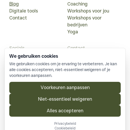
Blog
Coaching
Digitale tools
Workshops voor jou
Contact
Workshops voor
bedrijven
Yoga
Socials
Contact
We gebruiken cookies
Instagram
+32 (0) 497 79 39 44
We gebruiken cookies om je ervaring te verbeteren. Je kan 
LinkedIn
serafine@zinder.info
alle cookies accepteren, niet-essentieel weigeren of je 
Facebook
Platwijersweg 33,
voorkeuren aanpassen.
3520 Zonhoven
BE 1017 280 570
Voorkeuren aanpassen
Niet-essentieel weigeren
Copyright © 
2026
 —
Zinder
Algemene voorwaarden
Privacybeleid
Alles accepteren
Cookiebeleid
Website door Stuwdio
Privacybeleid
Cookiebeleid