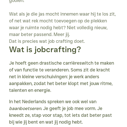
gooien.

Stoelyoga
Domein Kiewit
Wat als je die jas mocht innemen waar hij te los zit, 
of net wat rek mocht toevoegen op de plekken 
ONLINE AANBOD
waar je ruimte nodig hebt? Niet volledig nieuw, 
Blog
maar beter passend. Meer jij.

Dat is precies wat job crafting doet.
Digitale tools
Wat is jobcrafting?
Contact
Je hoeft geen drastische carrièreswitch te maken 
of van functie te veranderen. Soms zit de kracht 
net in kleine verschuivingen: je werk anders 
aanpakken, zodat het beter klopt met jouw ritme, 
talenten en energie.
In het Nederlands spreken we ook wel van 
baanboetseren
. Je geeft je job mee vorm. Je 
kneedt ze, stap voor stap, tot iets dat beter past 
bij wie jij bent en wat jij nodig hebt.