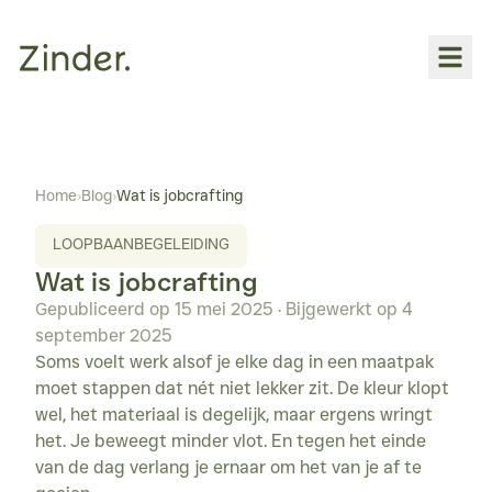
Over
INDIVIDUELE BEGELEIDING
Home
›
Blog
›
Wat is jobcrafting
Loopbaanbegeleiding
LOOPBAANBEGELEIDING
Coaching
Wat is jobcrafting
WORKSHOPS
Gepubliceerd op
15 mei 2025
· Bijgewerkt op
4 
Voor jou
september 2025
Voor bedrijven
Soms voelt werk alsof je elke dag in een maatpak 
moet stappen dat nét niet lekker zit. De kleur klopt 
YOGA
wel, het materiaal is degelijk, maar ergens wringt 
Overzicht
het. Je beweegt minder vlot. En tegen het einde 
van de dag verlang je ernaar om het van je af te 
Hatha-vinyasa