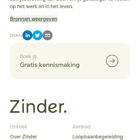
op het werk en in het leven.
Bronnen weergeven
Bronnen
Delen
:
Vogt K., Hakanen J. J., Brauchli R., Jenny G. J. & Bauer G. F. 
(2016). The consequences of job crafting: a three-wave 
study. European Journal of Work and Organizational 
Boek je
Psychology, 25(3), 353–362
Gratis kennismaking
Ontdek
Aanbod
Over Zinder
Loopbaanbegeleiding