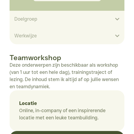
Doelgroep
Werkwijze
Versterk teamwelzijn, -
ontwikkeling en communicatie
met de juiste tools.
Teamworkshop
Deze onderwerpen zijn beschikbaar als workshop 
DE WORKSHOPS ZIJN GERICHT NAAR
In een vorm die past bij jouw
(van 1 uur tot een hele dag), trainingstraject of 
behoefte.
LEIDINGGEVENDEN
TEAMLEIDERS
lezing. De inhoud stem ik altijd af op jullie wensen 
Elk team is anders daarom werk ik 
en teamdynamiek.
HR-PROFESSIONALS
WERKNEMERS
niet met vaste formats.
Locatie
Online, in-company of een inspirerende 
Leidinggevenden
HR-profe
Een
Online o
locatie met een leuke teambuilding.
samenwerking
locatie