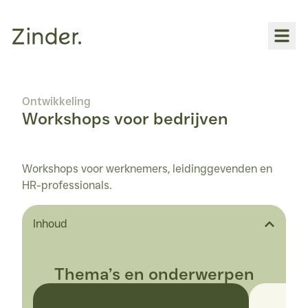
Over
Ontwikkeling
INDIVIDUELE BEGELEIDING
Workshops voor bedrijven
Loopbaanbegeleiding
Coaching
Workshops voor werknemers, leidinggevenden en 
WORKSHOPS
HR-professionals.
Voor jou
Inhoud
Voor bedrijven
YOGA
Thema’s en onderwerpen
Overzicht
Hatha-vinyasa