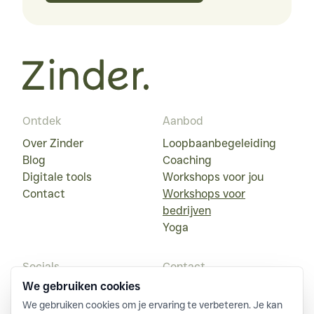
Ontdek
Aanbod
Over Zinder
Loopbaanbegeleiding
Blog
Coaching
Digitale tools
Workshops voor jou
Contact
Workshops voor
bedrijven
Yoga
Socials
Contact
We gebruiken cookies
Instagram
+32 (0) 497 79 39 44
We gebruiken cookies om je ervaring te verbeteren. Je kan 
LinkedIn
serafine@zinder.info