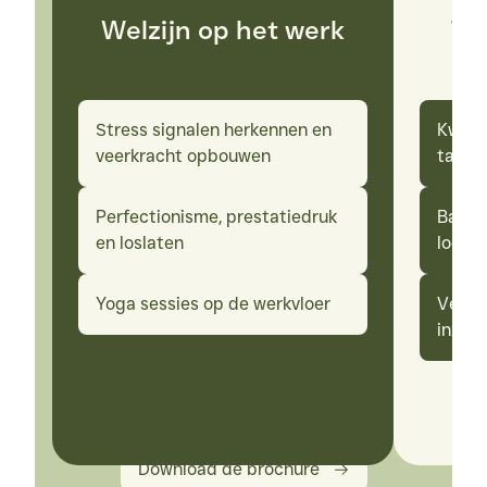
Stoelyoga
Welzijn op het werk
Te
Domein Kiewit
ONLINE AANBOD
Blog
Stress signalen herkennen en 
Kwalit
veerkracht opbouwen
talent
Digitale tools
Contact
Perfectionisme, prestatiedruk 
Basisp
en loslaten
loopb
Yoga sessies op de werkvloer
Versch
inzett
Download de brochure