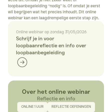
Stoelyoga
loopbaanbegeleiding “nodig” is. Of omdat je eerst 
wil begrijpen wat het precies inhoudt. Dit online 
Domein Kiewit
webinar kan een laagdrempelige eerste stap zijn.
ONLINE AANBOD
Blog
Online webinar op zondag 31/05/2026
Digitale tools
Schrijf je in voor 
loopbaanreflectie en info over 
Contact
loopbaanbegeleiding
Over het online webinar
Reflectie en info
ONLINE 1 UUR
REFLECTIE OEFENINGEN