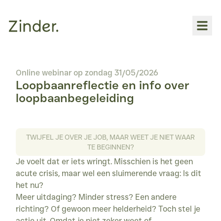
Over
Online webinar op zondag 31/05/2026
INDIVIDUELE BEGELEIDING
Loopbaanreflectie en info over
Loopbaanbegeleiding
loopbaanbegeleiding
Coaching
WORKSHOPS
TWIJFEL JE OVER JE JOB, MAAR WEET JE NIET WAAR
Voor jou
TE BEGINNEN?
Je voelt dat er iets wringt. Misschien is het geen 
Voor bedrijven
acute crisis, maar wel een sluimerende vraag: Is dit 
YOGA
het nu?

Meer uitdaging? Minder stress? Een andere 
Overzicht
richting? Of gewoon meer helderheid? Toch stel je 
Hatha-vinyasa
actie uit. Omdat je niet zeker weet of 