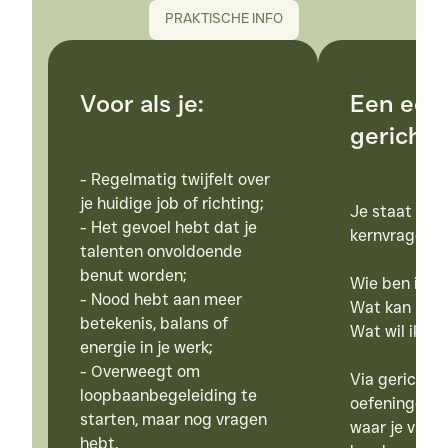
PRAKTISCHE INFO
Voor als je:
Een eers
gerichte 
- Regelmatig twijfelt over 
je huidige job of richting;

Je staat stil b
- Het gevoel hebt dat je 
kernvragen:

talenten onvoldoende 
benut worden;

Wie ben ik?

- Nood hebt aan meer 
Wat kan ik?

betekenis, balans of 
Wat wil ik?

energie in je werk;

- Overweegt om 
Via gerichte 
loopbaanbegeleiding te 
oefeningen kri
starten, maar nog vragen 
waar je vanda
hebt.