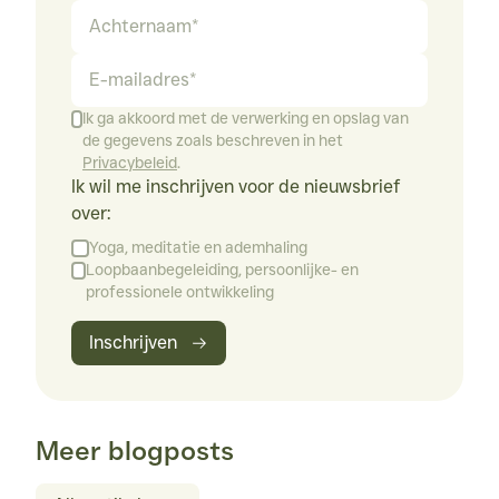
Achternaam
psychological needs at work. Journal of Management, 42(5), 
1195-1229. 
http://doi.org/10.1177/0149206316632058
E-mailadres
Vansteenkiste, M., Neyrinck, B., Niemiec, C. P., Soenens, B., 
Witte, H., & Van den Broeck, A. (2007). On the relations 
Ik ga akkoord met de verwerking en opslag van
among work value orientations, psychological need 
de gegevens zoals beschreven in het
satisfaction and job outcomes: A self-determination theory 
Privacybeleid
.
approach. 
Journal of Occupational and Organizational 
Ik wil me inschrijven voor de nieuwsbrief 
Psychology
, 80(2), 251-277. 
http://doi.org/10.1348/096317906x111024
over:
Yoga, meditatie en ademhaling
Loopbaanbegeleiding, persoonlijke- en
professionele ontwikkeling
Inschrijven
Meer blogposts