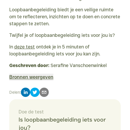
Loopbaanbegeleiding biedt je een veilige ruimte 
om te reflecteren, inzichten op te doen en concrete 
stappen te zetten.
Twijfel je of loopbaanbegeleiding iets voor jou is?
In 
deze test
 ontdek je in 5 minuten of 
loopbaanbegeleiding iets voor jou kan zijn.
Geschreven door:
 Serafine Vanschoenwinkel
Bronnen weergeven
Deci, E. L., & Ryan, R. M. (2000). The “what” and “why” of goal 
Delen
:
pursuits: Human needs and the self-determination of 
behavior. Psychological Inquiry, 11(4), 227-268. 
http://doi.org/10.1207/S15327965PLI1104_01
Doe de test
Gagné, M., & Deci, E. L. (2005). Self-determination theory 
Is loopbaanbegeleiding iets voor 
and work motivation. Journal of Organizational Behavior, 
26(4), 331-362. 
http://doi.org/10.1002/job.322
jou?