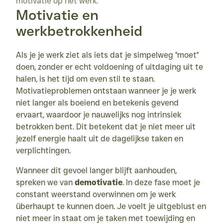
motivatie op het werk. 
Stoelyoga
Motivatie en
Domein Kiewit
werkbetrokkenheid
ONLINE AANBOD
Als je je werk ziet als iets dat je simpelweg "moet" 
Blog
doen, zonder er echt voldoening of uitdaging uit te 
Digitale tools
halen, is het tijd om even stil te staan. 
Motivatieproblemen ontstaan wanneer je je werk 
Contact
niet langer als boeiend en betekenis gevend 
ervaart, waardoor je nauwelijks nog intrinsiek 
betrokken bent. Dit betekent dat je niet meer uit 
jezelf energie haalt uit de dagelijkse taken en 
verplichtingen.
Wanneer dit gevoel langer blijft aanhouden, 
spreken we van 
demotivatie
. In deze fase moet je 
constant weerstand overwinnen om je werk 
überhaupt te kunnen doen. Je voelt je uitgeblust en 
niet meer in staat om je taken met toewijding en 