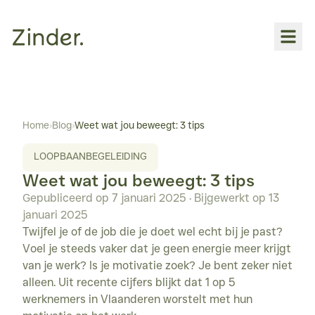
Over
INDIVIDUELE BEGELEIDING
Home
›
Blog
›
Weet wat jou beweegt: 3 tips
Loopbaanbegeleiding
LOOPBAANBEGELEIDING
Coaching
Weet wat jou beweegt: 3 tips
WORKSHOPS
Gepubliceerd op
7 januari 2025
· Bijgewerkt op
13 
Voor jou
januari 2025
Voor bedrijven
Twijfel je of de job die je doet wel echt bij je past? 
Voel je steeds vaker dat je geen energie meer krijgt 
YOGA
van je werk? Is je motivatie zoek? Je bent zeker niet 
Overzicht
alleen. Uit recente cijfers blijkt dat 1 op 5 
werknemers in Vlaanderen worstelt met hun 
Hatha-vinyasa